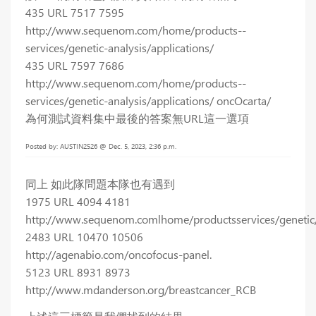
435 URL 7517 7595
http://www.sequenom.com/home/products--
services/genetic-analysis/applications/
435 URL 7597 7686
http://www.sequenom.com/home/products--
services/genetic-analysis/applications/ oncOcarta/
為何測試資料集中最後的答案無URL這一選項
Posted by: AUSTIN2526 @ Dec. 5, 2023, 2:36 p.m.
同上 如此隊問題本隊也有遇到
1975 URL 4094 4181
http://www.sequenom.comlhome/productsservices/genetic/a
2483 URL 10470 10506
http://agenabio.com/oncofocus-panel.
5123 URL 8931 8973
http://www.mdanderson.org/breastcancer_RCB